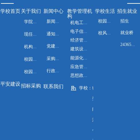
学校首页
关于我们
新闻中心
教学管理机
学校生活
招生就业
构
招生
校园文化
新闻资讯
学院介绍
机电工程系
电子信息工程系
就业桥
校风校训
通知公告
现任领导
经济管理系
24365就业平台
党建工作
机构设置
建筑设计与工程系
能源化工与安全工程系
采购公告
校园风光
应急管理系
行政管理
校园地图
思想政治教学部
平安建设
招标采购
联系我们
学校：
鹤
壁
能
源
化