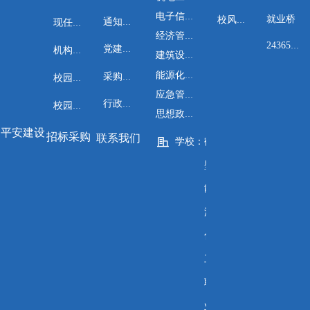
电子信息工程系
就业桥
校风校训
通知公告
现任领导
经济管理系
24365就业平台
党建工作
机构设置
建筑设计与工程系
能源化工与安全工程系
采购公告
校园风光
应急管理系
行政管理
校园地图
思想政治教学部
平安建设
招标采购
联系我们
学校：
鹤
壁
能
源
化
工
职
业